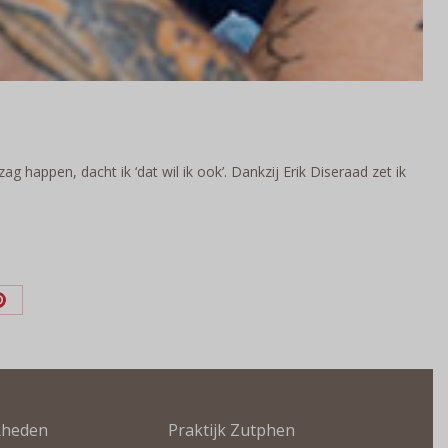
ag happen, dacht ik ‘dat wil ik ook’. Dankzij Erik Diseraad zet ik
Deel
op
n
Pinterest
Rheden
Praktijk Zutphen