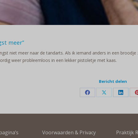
gst meer”
angst niet meer naar de tandarts. Als ik iemand anders in een broodje z
rdig weer probleemloos in een lekker pistoletje met kaas.
Bericht delen
Deel
Deel
Deel
op
op
op
Facebook
X
LinkedI
pagina’s
Voorwaarden & Privacy
Praktijk 