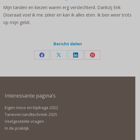
Mijn tanden en kiezen waren erg verslechterd. Dankzij Erik
Diseraad voel ik me zeker en kan ik alles eten. Ik ben weer trots
op mijn gebit.
Bericht delen
Deel
Deel
Deel
Deel
op
op
op
op
Facebook
X
LinkedIn
Pinterest
Interessante pagina’s
Eigen risico en bijdrage 2022
Tarieven tandtechniek 2025
Veelgestelde vragen
In de praktijk